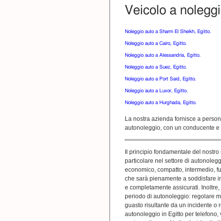
Veicolo a noleggi
Noleggio auto a Sharm El Sheikh, Egitto.
Noleggio auto a Cairo, Egitto.
Noleggio auto a Alessandria, Egitto.
Noleggio auto a Suez, Egitto.
Noleggio auto a Port Said, Egitto.
Noleggio auto a Luxor, Egitto.
Noleggio auto a Hurghada, Egitto.
La nostra azienda fornisce a persone f
autonoleggio, con un conducente e se
Il principio fondamentale del nostro 
particolare nel settore di autonoleg
economico, compatto, intermedio, ful
che sarà pienamente a soddisfare ind
e completamente assicurati. Inoltre,
periodo di autonoleggio: regolare m
guasto risultante da un incidente o 
autonoleggio in Egitto per telefono, 